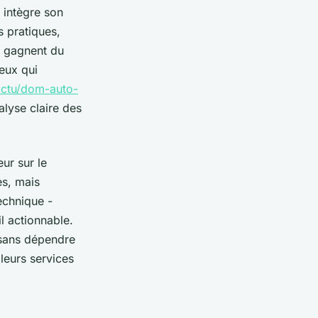
, intègre son
s pratiques,
s gagnent du
ceux qui
actu/dom-auto-
lyse claire des
eur sur le
es, mais
echnique -
 actionnable.
 sans dépendre
leurs services