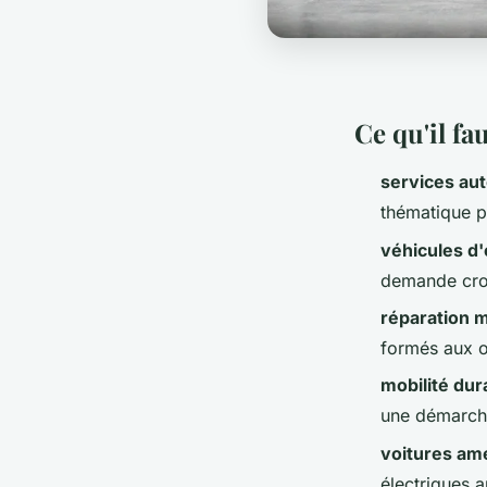
Ce qu'il fau
services au
thématique po
véhicules d
demande croi
réparation 
formés aux o
mobilité dur
une démarch
voitures a
électriques 