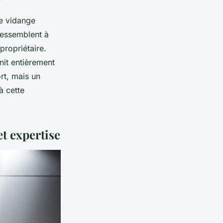
ne vidange
 ressemblent à
propriétaire.
nit entièrement
rt, mais un
à cette
et expertise