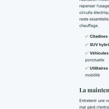
repenser l’usag
circuits électriq
reste essentielle
chauffage.
✅
Citadines
✅
SUV hybr
✅
Véhicules
ponctuelle
✅
Utilitaire
mobilité
La mainten
Entretenir une v
mal géré n’entr