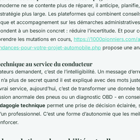
moderne ne se contente plus de réparer, il anticipe, planifie
stratégie plus large. Les plateformes qui combinent conseil
gique et accompagnement sur les démarches administrative
épondent à un besoin concret : réduire l’incertitude. Et pour 
rendre les mutations en cours,
https://1000pionniers.com/
endances-pour-votre-projet-automobile.php
propose une ana
technique au service du conducteur
ateurs demandent, c’est de l’intelligibilité. Un message d’err
n’a plus de secret quand il est expliqué avec des mots just
vrai service, aujourd’hui, c’est de transformer une donnée t
ion anormale des pneus ou un diagnostic OBD - en conseil
dagogie technique
permet une prise de décision éclairée,
’un professionnel. C’est une forme d’autonomie que les meil
enforcer.