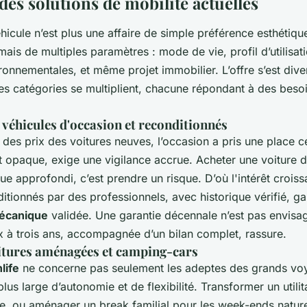
des solutions de mobilité actuelles
hicule n’est plus une affaire de simple préférence esthétiq
ais de multiples paramètres : mode de vie, profil d’utilisati
ronnementales, et même projet immobilier. L’offre s’est dive
s catégories se multiplient, chacune répondant à des beso
 véhicules d'occasion et reconditionnés
des prix des voitures neuves, l’occasion a pris une place c
 opaque, exige une vigilance accrue. Acheter une voiture 
ue approfondi, c’est prendre un risque. D’où l'intérêt croiss
itionnés par des professionnels, avec historique vérifié, ga
mécanique
validée. Une garantie décennale n’est pas envisa
x à trois ans, accompagnée d’un bilan complet, rassure.
oitures aménagées et camping-cars
life
ne concerne pas seulement les adeptes des grands voy
plus large d’autonomie et de flexibilité. Transformer un utilit
le, ou aménager un break familial pour les week-ends natu