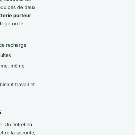
 équipés de deux
tterie porteur
frigo ou le
 de recharge
uites
onome, même
nant travail et
s
e. Un entretien
tre la sécurité,