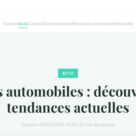
Accueil
Actu
Culture
Divertissement
Emploi
Environnement
Société
ACTU
s automobiles : découv
tendances actuelles
Gordon
•
06/05/2026 14:54
•
12 min de lecture