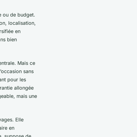
ue ou de budget.
on, localisation,
rsifiée en
ins bien
entrale. Mais ce
d’occasion sans
ant pour les
rantie allongée
geable, mais une
ages. Elle
aire en
re, suppose de