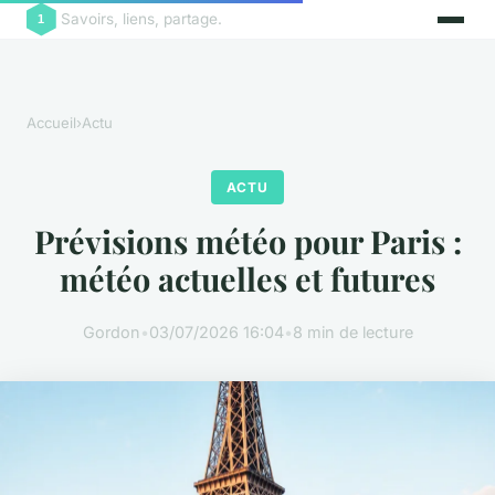
Savoirs, liens, partage.
Accueil
›
Actu
ACTU
Prévisions météo pour Paris :
météo actuelles et futures
Gordon
•
03/07/2026 16:04
•
8 min de lecture