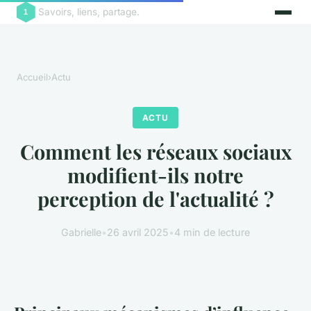
Savoirs, liens, partage.
Accueil
›
Actu
ACTU
Comment les réseaux sociaux
modifient-ils notre
perception de l'actualité ?
Gabrielle
•
26 avril 2025
•
4 min de lecture