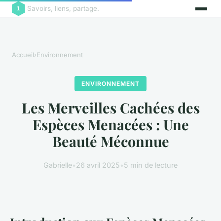
Savoirs, liens, partage.
Accueil
›
Environnement
ENVIRONNEMENT
Les Merveilles Cachées des
Espèces Menacées : Une
Beauté Méconnue
Gabrielle
•
26 avril 2025
•
5 min de lecture