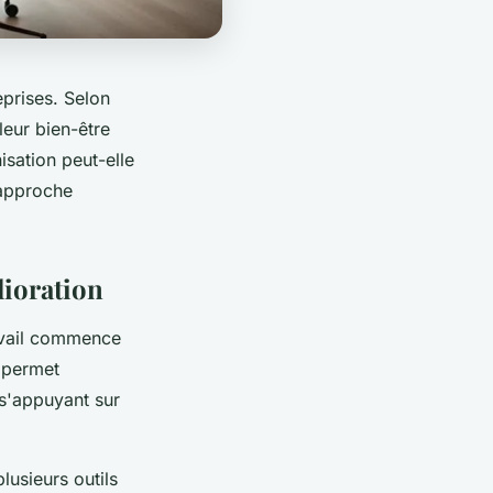
eprises. Selon
eur bien-être
sation peut-elle
 approche
lioration
ravail commence
n permet
 s'appuyant sur
usieurs outils