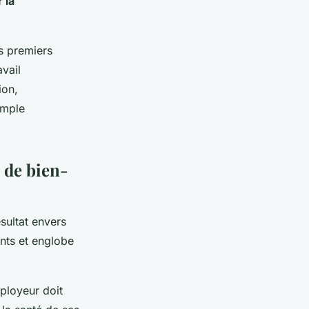
 la
s premiers
avail
ion,
imple
e de bien-
sultat envers
ents et englobe
.
mployeur doit