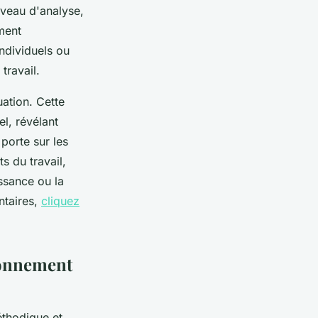
iveau d'analyse,
ment
individuels ou
travail.
uation. Cette
el, révélant
porte sur les
s du travail,
ssance ou la
ntaires,
cliquez
ronnement
éthodique et