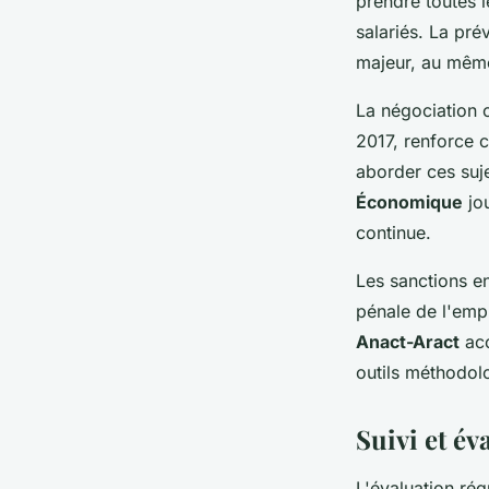
prendre toutes l
salariés. La pr
majeur, au même 
La négociation o
2017, renforce 
aborder ces suj
Économique
jou
continue.
Les sanctions e
pénale de l'empl
Anact-Aract
acc
outils méthodo
Suivi et é
L'évaluation rég