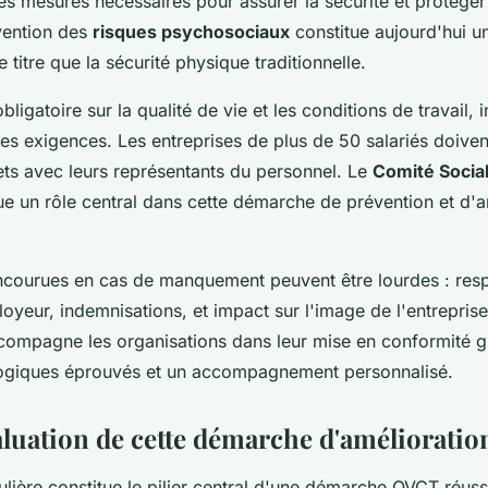
es mesures nécessaires pour assurer la sécurité et protéger
évention des
risques psychosociaux
constitue aujourd'hui un
titre que la sécurité physique traditionnelle.
bligatoire sur la qualité de vie et les conditions de travail, 
ces exigences. Les entreprises de plus de 50 salariés doive
ets avec leurs représentants du personnel. Le
Comité Social
e un rôle central dans cette démarche de prévention et d'a
ncourues en cas de manquement peuvent être lourdes : resp
oyeur, indemnisations, et impact sur l'image de l'entrepris
ompagne les organisations dans leur mise en conformité g
logiques éprouvés et un accompagnement personnalisé.
valuation de cette démarche d'améliorati
ulière constitue le pilier central d'une démarche QVCT réus