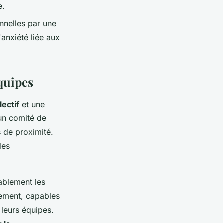
e.
onnelles par une
'anxiété liée aux
quipes
ectif
et une
 un comité de
s de proximité.
des
ablement les
gement, capables
 leurs équipes.