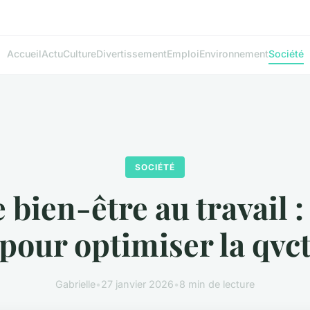
Accueil
Actu
Culture
Divertissement
Emploi
Environnement
Société
SOCIÉTÉ
 bien-être au travail : 
pour optimiser la qvc
Gabrielle
•
27 janvier 2026
•
8 min de lecture