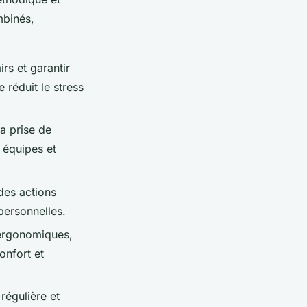
mbinés,
irs et garantir
 réduit le stress
la prise de
 équipes et
des actions
rpersonnelles.
 ergonomiques,
onfort et
égulière et