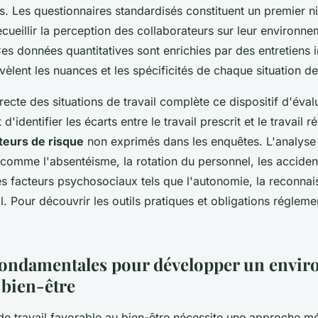
. Les questionnaires standardisés constituent un premier n
cueillir la perception des collaborateurs sur leur environne
es données quantitatives sont enrichies par des entretiens 
évèlent les nuances et les spécificités de chaque situation de 
recte des situations de travail complète ce dispositif d'éval
identifier les écarts entre le travail prescrit et le travail ré
teurs de risque
non exprimés dans les enquêtes. L'analyse 
 comme l'absentéisme, la rotation du personnel, les accident
es facteurs psychosociaux tels que l'autonomie, la reconnai
l. Pour découvrir les outils pratiques et obligations régleme
 fondamentales pour développer un envi
 bien-être
de travail favorable au bien-être nécessite une approche m