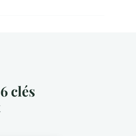
6 clés
t