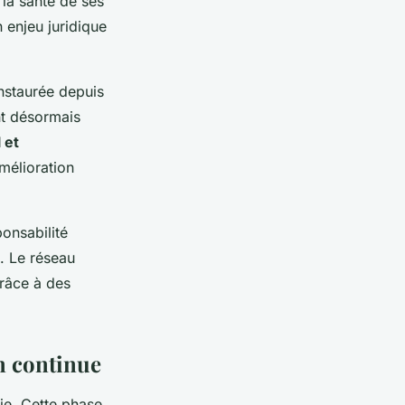
 la santé de ses
 enjeu juridique
instaurée depuis
nt désormais
 et
mélioration
onsabilité
e. Le réseau
râce à des
on continue
sie. Cette phase