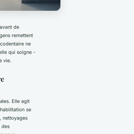
 avant de
gens remettent
ccodentaire ne
lle qui soigne -
a vie.
re
ées. Elle agit
abilitation se
, nettoyages
n des