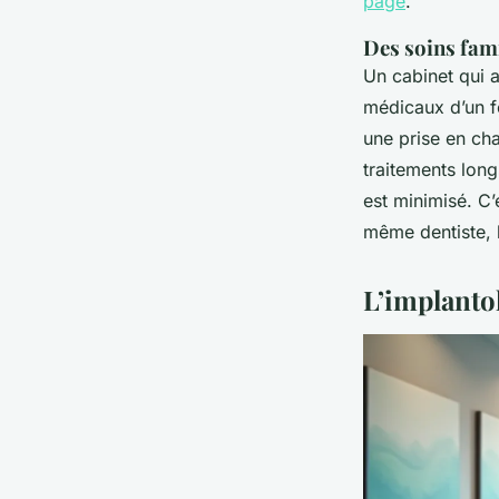
page
.
Des soins fami
Un cabinet qui a
médicaux d’un fo
une prise en ch
traitements long
est minimisé. C’
même dentiste, l
L’implantol