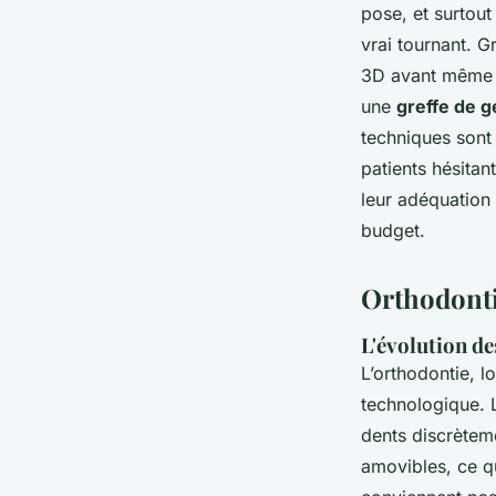
pose, et surtout
vrai tournant. G
3D avant même d
une
greffe de g
techniques sont 
patients hésitan
leur adéquation 
budget.
Orthodontie
L'évolution de
L’orthodontie, 
technologique. 
dents discrèteme
amovibles, ce qu