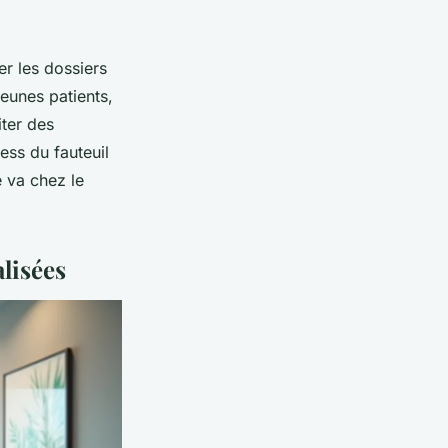
er les dossiers
jeunes patients,
iter des
ess du fauteuil
e va chez le
alisées