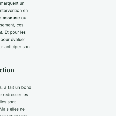
s marquent un
intervention en
fe osseuse
ou
usement, ces
t. Et pour les
s pour évaluer
ur anticiper son
nction
, a fait un bond
e redresser les
lles sont
Mais elles ne