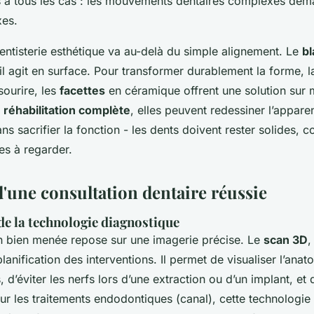
 à tous les cas : les mouvements dentaires complexes de
xes.
 dentisterie esthétique va au-delà du simple alignement. Le
b
il agit en surface. Pour transformer durablement la forme, l
sourire, les
facettes
en céramique offrent une solution sur 
e
réhabilitation complète
, elles peuvent redessiner l’appare
ans sacrifier la fonction - les dents doivent rester solides, 
es à regarder.
'une consultation dentaire réussie
de la technologie diagnostique
n bien menée repose sur une imagerie précise. Le
scan 3D
,
planification des interventions. Il permet de visualiser l’ana
 d’éviter les nerfs lors d’une extraction ou d’un implant, et 
Pour les traitements endodontiques (canal), cette technologie