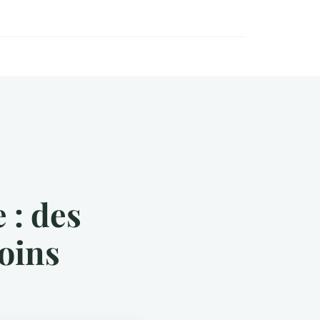
 : des
soins