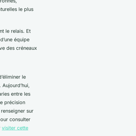
uronnes,
urelles le plus
 le relais. Et
é d’une équipe
erve des créneaux
’éliminer le
. Aujourd’hui,
ries entre les
te précision
e renseigner sur
our consulter
r
visiter cette