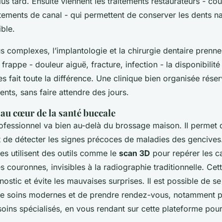
us tard. Ensuite viennent les traitements restaurateurs - co
itements de canal - qui permettent de conserver les dents nat
ble.
s complexes, l’implantologie et la chirurgie dentaire prennent
frappe - douleur aiguë, fracture, infection - la disponibilit
s fait toute la différence. Une clinique bien organisée rés
ents, sans faire attendre des jours.
au cœur de la santé buccale
fessionnel va bien au-delà du brossage maison. Il permet d
et de détecter les signes précoces de maladies des gencives
ues utilisent des outils comme le
scan 3D
pour repérer les ca
s couronnes, invisibles à la radiographie traditionnelle. Cet
nostic et évite les mauvaises surprises. Il est possible de s
de soins modernes et de prendre rendez-vous, notamment p
soins spécialisés, en vous rendant sur cette plateforme pou