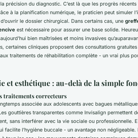
 la précision du diagnostic. C’est là que les progrès récent
râce à la planification numérique, le praticien peut simuler l’
’ouvrir le dossier chirurgical. Dans certains cas, une
gref
encive
est nécessaire pour assurer une base solide. Heure
aujourd’hui bien maîtrisées et moins invasives qu’auparavan
ts, certaines cliniques proposent des consultations gratuite
aux traitements de réhabilitation complète - un vrai plus po
 et esthétique : au-delà de la simple fo
s traitements correcteurs
longtemps associée aux adolescents avec bagues métalliques
Les gouttières transparentes comme Invisalign permettent d
nt, sans interférer avec la vie sociale ou professionnelle. E
i facilite l’hygiène buccale - un avantage non négligeable. 