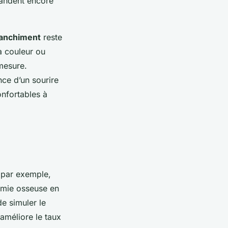
mandent encore
lanchiment
reste
a couleur ou
mesure.
nce d’un sourire
confortables à
 par exemple,
tomie osseuse en
de simuler le
 améliore le taux