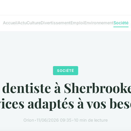
Accueil
Actu
Culture
Divertissement
Emploi
Environnement
Société
SOCIÉTÉ
 dentiste à Sherbrooke
ices adaptés à vos be
Orion
•
11/06/2026 09:35
•
10 min de lecture