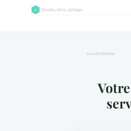
Savoirs, liens, partage.
Accueil
›
Société
Votre
serv