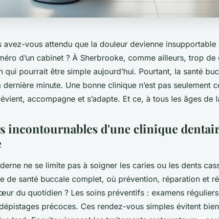
 avez-vous attendu que la douleur devienne insupportable
éro d’un cabinet ? À Sherbrooke, comme ailleurs, trop de 
 qui pourrait être simple aujourd’hui. Pourtant, la santé bu
la dernière minute. Une bonne clinique n’est pas seulement ce
prévient, accompagne et s’adapte. Et ce, à tous les âges de l
es incontournables d'une clinique dentai
e
erne ne se limite pas à soigner les caries ou les dents cass
 de santé buccale complet, où prévention, réparation et réh
œur du quotidien ? Les soins préventifs : examens réguliers
 dépistages précoces. Ces rendez-vous simples évitent bie