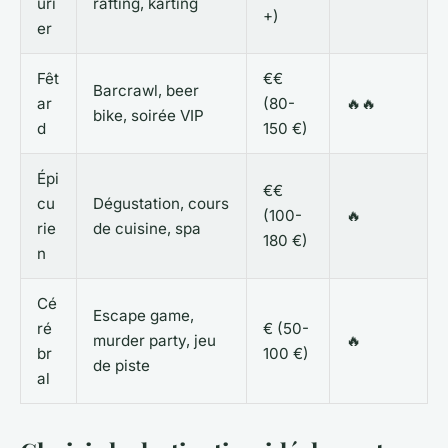
uri
rafting, karting
+)
er
Fêt
€€
Barcrawl, beer
ar
(80-
🔥🔥
bike, soirée VIP
d
150 €)
Épi
€€
cu
Dégustation, cours
(100-
🔥
rie
de cuisine, spa
180 €)
n
Cé
Escape game,
ré
€ (50-
murder party, jeu
🔥
br
100 €)
de piste
al