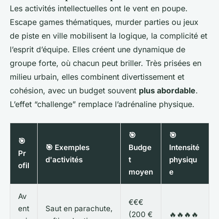
Les activités intellectuelles ont le vent en poupe.
Escape games thématiques, murder parties ou jeux
de piste en ville mobilisent la logique, la complicité et
l’esprit d’équipe. Elles créent une dynamique de
groupe forte, où chacun peut briller. Très prisées en
milieu urbain, elles combinent divertissement et
cohésion, avec un budget souvent
plus abordable
.
L’effet “challenge” remplace l’adrénaline physique.
🎯
🎯
🎯
🎯 Exemples
Budge
Intensité
Pr
d'activités
t
physiqu
ofil
moyen
e
Av
€€€
ent
Saut en parachute,
(200 €
🔥🔥🔥🔥