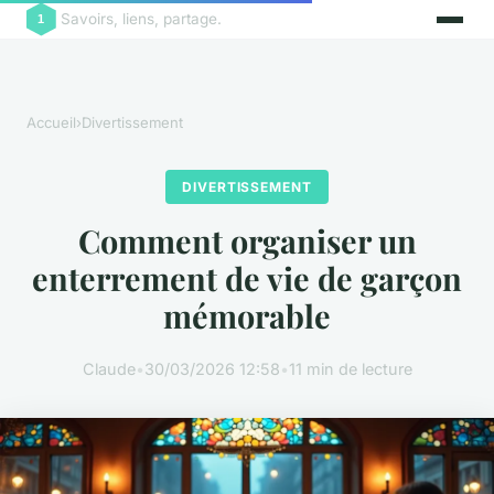
Savoirs, liens, partage.
Accueil
›
Divertissement
DIVERTISSEMENT
Comment organiser un
enterrement de vie de garçon
mémorable
Claude
•
30/03/2026 12:58
•
11 min de lecture